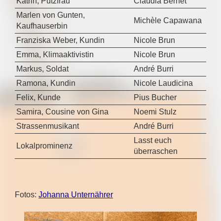
Katrin, Putzfrau
Claudia Bernet
Marlen von Gunten,
Michèle Capawana
Kaufhauserbin
Franziska Weber, Kundin
Nicole Brun
Emma, Klimaaktivistin
Nicole Brun
Markus, Soldat
André Burri
Ramona, Kundin
Nicole Laudicina
Felix, Kunde
Pius Bucher
Samira, Cousine von Gina
Noemi Stulz
Strassenmusikant
André Burri
Lasst euch
Lokalprominenz
überraschen
Fotos:
Johanna Unternährer