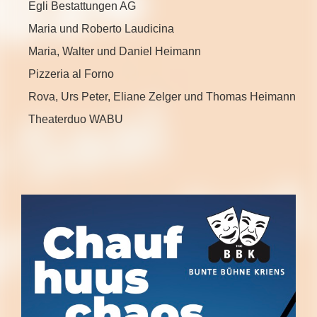
Egli Bestattungen AG
K
Maria und Roberto Laudicina
O
Maria, Walter und Daniel Heimann
M
Pizzeria al Forno
K
Rova, Urs Peter, Eliane Zelger und Thomas Heimann
S
Theaterduo WABU