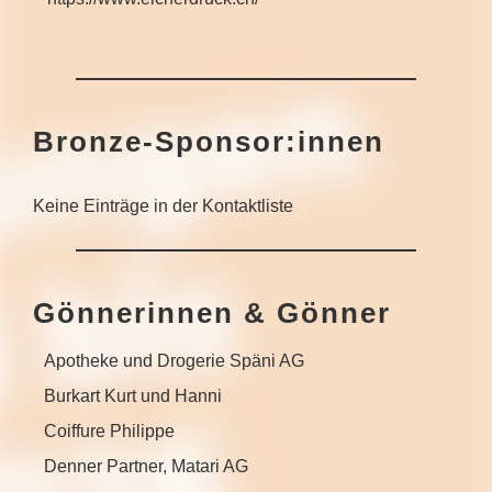
Bronze-Sponsor:innen
Keine Einträge in der Kontaktliste
Gönnerinnen & Gönner
Apotheke und Drogerie Späni AG
K
Burkart Kurt und Hanni
K
Coiffure Philippe
K
Denner Partner, Matari AG
K